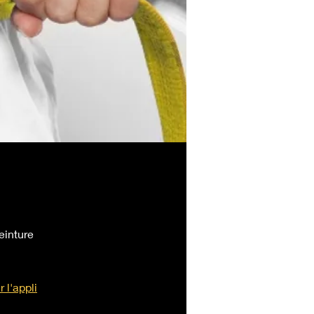
einture
r l'appli