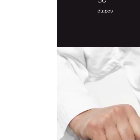
50
étapes