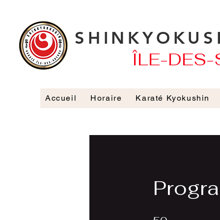
SHINKYOKUS
ÎLE-DES-S
Accueil
Horaire
Karaté Kyokushin
Progra
50 étapes